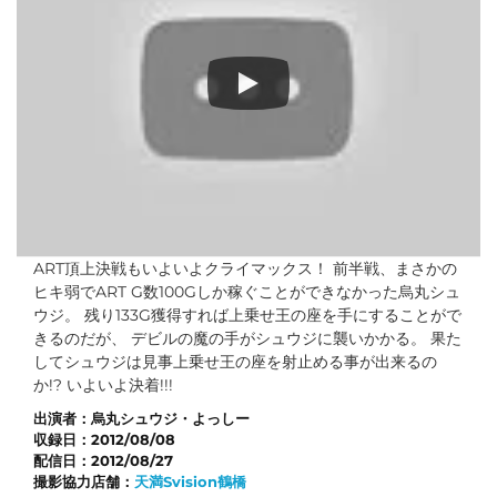
ART頂上決戦 vol.19 第2/2話
ART頂上決戦もいよいよクライマックス！ 前半戦、まさかの
ヒキ弱でART G数100Gしか稼ぐことができなかった烏丸シュ
ウジ。 残り133G獲得すれば上乗せ王の座を手にすることがで
きるのだが、 デビルの魔の手がシュウジに襲いかかる。 果た
してシュウジは見事上乗せ王の座を射止める事が出来るの
か!? いよいよ決着!!!
出演者：
烏丸シュウジ・よっしー
収録日：
2012/08/08
配信日：
2012/08/27
撮影協力店舗：
天満Svision鶴橋