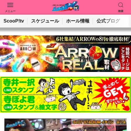
メニュー
検索
動画を検索
ホールを検索
ScooP!tv
スケジュール
ホール情報
公式ブログ
検索