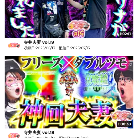
1:02:11
寺井夫妻 vol.19
収録日:2025/06/13・配信日:2025/07/13
1:08:38
寺井夫妻 vol.18