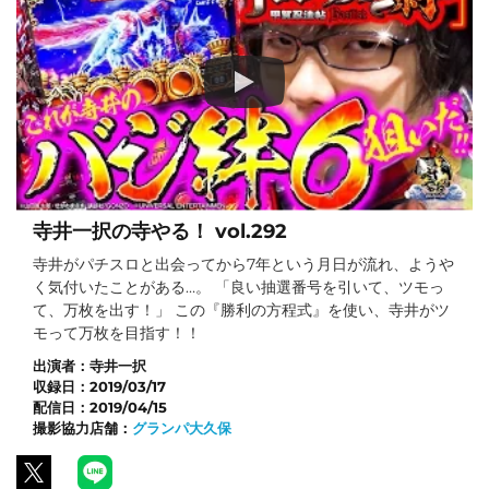
寺井一択の寺やる！ vol.292
寺井がパチスロと出会ってから7年という月日が流れ、ようや
く気付いたことがある…。 「良い抽選番号を引いて、ツモっ
て、万枚を出す！」 この『勝利の方程式』を使い、寺井がツ
モって万枚を目指す！！
出演者：
寺井一択
収録日：
2019/03/17
配信日：
2019/04/15
撮影協力店舗：
グランパ大久保