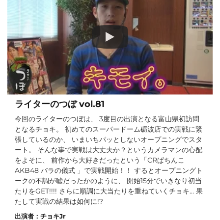
ライターのつぼ vol.81
今回のライターのつぼは、 3度目の出演となる富山県初訪問
となるチョキ。 初めてのスーパードーム砺波店での実戦に緊
張しているのか、 いまいちパッとしないオープニングでスタ
ート。 そんな事で実戦は大丈夫か？というカメラマンの心配
をよそに、 前作から大好きだったという「CRぱちんこ
AKB48 バラの儀式 」で実戦開始！！ するとオープニングト
ークの不調が嘘だったかのように、 開始15分でいきなり初当
たりをGET!!!! さらに順調に大当たりを重ねていくチョキ… 果
たして実戦の結果は如何に!?
出演者：
チョキJr