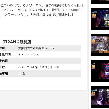
位争いをしているクワーマン。 春の陣最終戦となる今回は
ところ。 そんな中選んだ機種は、最近になってScooP!
。 クワーマンらしい珍実戦、最後までご賞味あれ！
ZIPANG鶴見店
住所
大阪府大阪市鶴見区緑1-9-7
営業時間
10:00 ～ 22:45
定休日
台数
パチンコ 243台 / スロット 81台
駐車場
70台