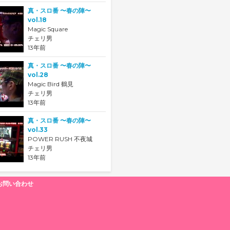
真・スロ番 〜春の陣〜
vol.18
Magic Square
チェリ男
13年前
真・スロ番 〜春の陣〜
vol.28
Magic Bird 鶴見
チェリ男
13年前
真・スロ番 〜春の陣〜
vol.33
POWER RUSH 不夜城
チェリ男
13年前
お問い合わせ