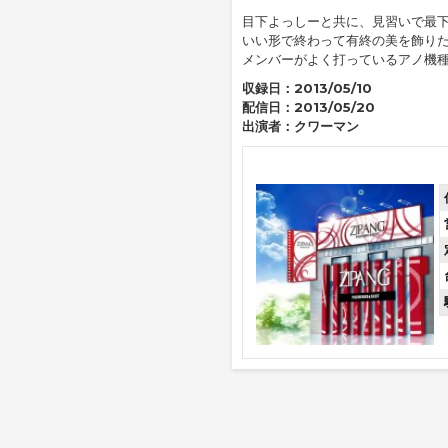
目下よっしーと共に、見習いで最下
いい形で終わって有終の美を飾りたい
メンバーがよく打っているアノ機種
収録日：
2013/05/10
配信日：
2013/05/20
出演者：
クワーマン