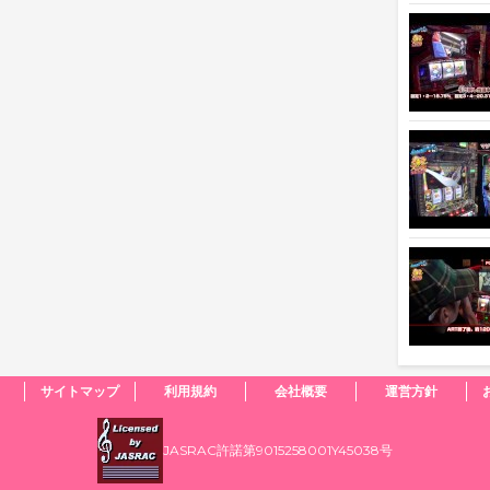
サイトマップ
利用規約
会社概要
運営方針
JASRAC許諾第9015258001Y45038号