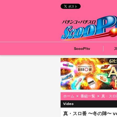
ScooP!tv
ホーム
番組一覧
真・スロ
Video
真・スロ番 〜冬の陣〜 vol