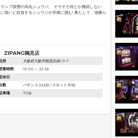
ランプ状態の烏丸シュウジ。 そろそろ何とか挽回しない
ンチに強いと自負するシュウジが牙狼に挑む! 果たして、強腕ら
ZIPANG鶴見店
住所
大阪府大阪市鶴見区緑1-9-7
営業時間
10:00 ～ 22:45
定休日
台数
パチンコ 243台 / スロット 81台
駐車場
70台