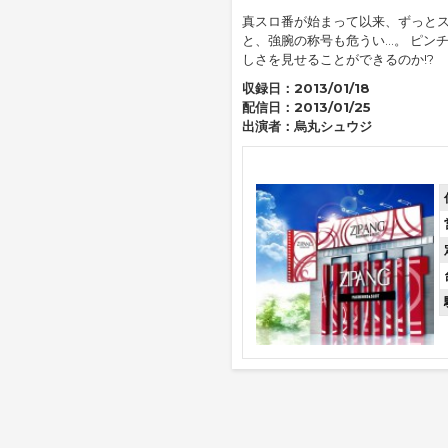
真スロ番が始まって以来、ずっとス
と、強腕の称号も危うい...。 ピ
しさを見せることができるのか!?
収録日：
2013/01/18
配信日：
2013/01/25
出演者：
烏丸シュウジ