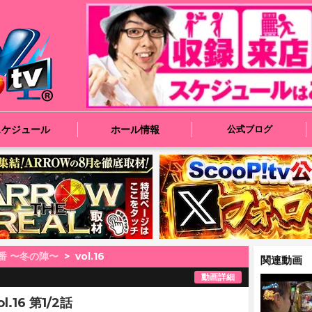
スケジュール
ホール情報
公式ブログ
番 〜冬の陣〜
vol.16
関連動画
動画詳細
.16 第1/2話