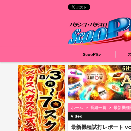
ScooP!tv
ホーム
番組一覧
最新機種
Video
最新機種試打レポート vol