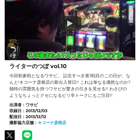
ライターのつぼ vol.10
今回初参戦となるワサビ。 記念すべき第1戦目のこの日が、な
んと!キコーナ彦根店の新台入替日!! これは単なる偶然なのか?
独特の雰囲気を持つワサビが驚きの引きを見せる!! わさびの
ようなちょっとクセになるピリ辛トークにもご注目!!
出演者：
ワサビ
収録日：
2013/12/03
配信日：
2013/12/12
撮影協力店舗：
キコーナ彦根店