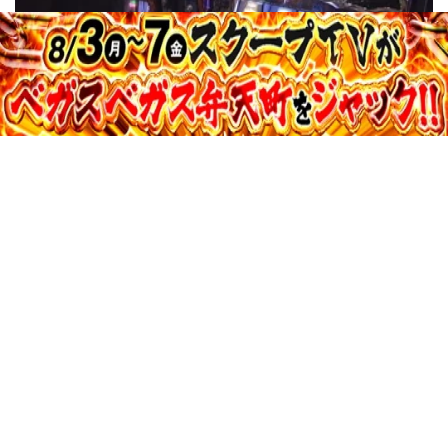
46:01
万枚チャレンジ vol.18
収録日:2014/06/28・配信日:2014/07/16
30:29
万枚チャレンジ vol.17
収録日:2014/05/25・配信日:2014/06/10