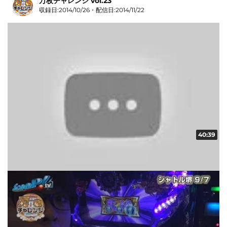
万枚チャレンジ vol.23
収録日:2014/10/26・配信日:2014/11/22
40:39
万枚チャレンジ vol.22
収録日:2014/09/09・配信日:2014/10/07