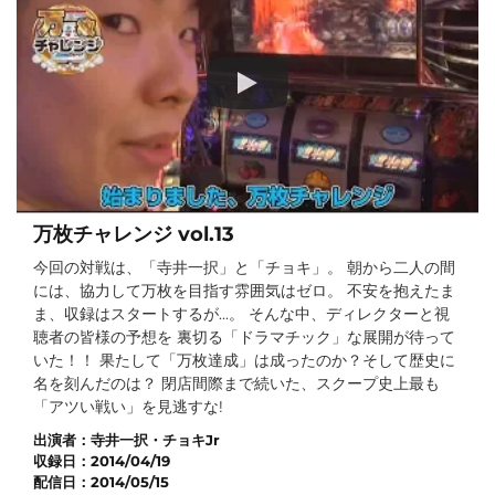
万枚チャレンジ vol.13
今回の対戦は、「寺井一択」と「チョキ」。 朝から二人の間
には、協力して万枚を目指す雰囲気はゼロ。 不安を抱えたま
ま、収録はスタートするが...。 そんな中、ディレクターと視
聴者の皆様の予想を 裏切る「ドラマチック」な展開が待って
いた！！ 果たして「万枚達成」は成ったのか？そして歴史に
名を刻んだのは？ 閉店間際まで続いた、スクープ史上最も
「アツい戦い」を見逃すな!
出演者：
寺井一択・チョキJr
収録日：
2014/04/19
配信日：
2014/05/15