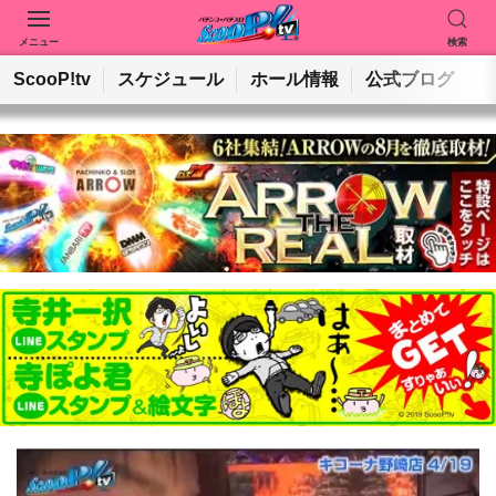
メニュー
検索
動画を検索
ホールを検索
ScooP!tv
スケジュール
ホール情報
公式ブログ
検索