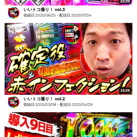
22:29
いいトコ撮り！ vol.3
収録日:2025/06/25・配信日:2025/07/24
13:29
いいトコ撮り！ vol.2
収録日:2025/03/08・配信日:2025/04/29