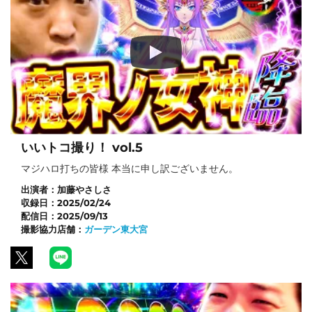
いいトコ撮り！ vol.5
マジハロ打ちの皆様 本当に申し訳ございません。
出演者：
加藤やさしさ
収録日：
2025/02/24
配信日：
2025/09/13
撮影協力店舗：
ガーデン東大宮