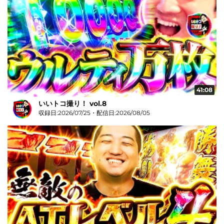
41:08
いいトコ撮り！ vol.8
収録日:2026/07/25・配信日:2026/08/05