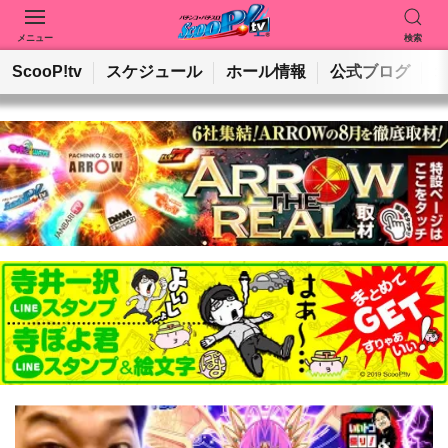
メニュー
検索
動画を検索
ホールを検索
ScooP!tv
スケジュール
ホール情報
公式ブログ
検索