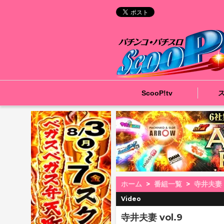
ScooP!tv
ホーム
番組一覧
寺井夫妻
Video
寺井夫妻 vol.9