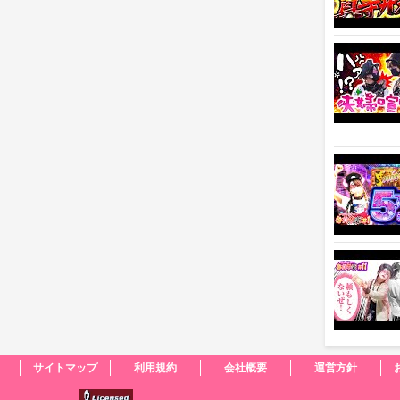
サイトマップ
利用規約
会社概要
運営方針