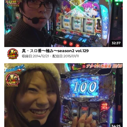
32:37
真・スロ番〜極み〜season2 vol.129
収録日:2014/12/21・配信日:2015/01/11
34:25