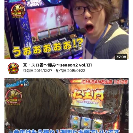
37:08
真・スロ番〜極み〜season2 vol.131
収録日:2014/12/27・配信日:2015/01/22