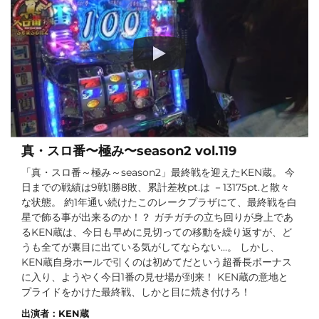
真・スロ番〜極み〜season2 vol.119
「真・スロ番～極み～season2」最終戦を迎えたKEN蔵。 今
日までの戦績は9戦1勝8敗、累計差枚pt.は －13175pt.と散々
な状態。 約1年通い続けたこのレークプラザにて、最終戦を白
星で飾る事が出来るのか！？ ガチガチの立ち回りが身上であ
るKEN蔵は、今日も早めに見切っての移動を繰り返すが­、ど
うも全てが裏目に出ている気がしてならない…。 しかし、
KEN蔵自身ホールで引くのは初めてだという超番長ボーナス
に入り、ようやく­今日1番の見せ場が到来！ KEN蔵の意地と
プライドをかけた最終戦、しかと目に焼き付けろ！
出演者：
KEN蔵