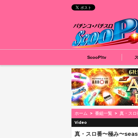
ScooP!tv
ホーム
番組一覧
真・スロ番
Video
真・スロ番〜極み〜season