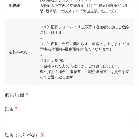
勤務地
大阪府大阪市西区立売堀4丁目2-21 銀泉阿波座ビル9
階 (最寄駅：大阪メトロ「阿波座駅」徒歩2分)
《１》応募フォームよりご応募（通過者のみにご連絡
さし上げます）
↓
《２》面接（合否に関わらずご連絡さし上げます・1次
面接→2次面接→最終面接の流れとなります）
応募の流れ
↓
《３》採用内定
※合格された方の入社日は、ご相談に応じます。
※不採用の場合「履歴書」「職務経歴書」は責任を持
ってご返却致します。
必須項目 *
氏名
※
氏名（ふりがな）
※