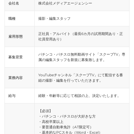
会社名
株式会社メディアエージェンシー
職種
撮影・編集スタッフ
正社員・アルバイト（最長6カ月の試用期間あり・正
雇用形態
社員登用あり）
パチンコ・パチスロ無料動画サイト「スクープTV」専
募集背景
属の編集スタッフを新規に募集致します。
YouTubeチャンネル「スクープTV」にて配信する番
業務内容
組の撮影・編集を行っていただきます。
給与
経験・年齢等に応じて相談の上、決定いたします。
【必須】
・パチンコ・パチスロが大好きな方
・高校卒業以上
・要普通自動車免許（AT限定可）
・基本的なPCスキル（Word・Excel）