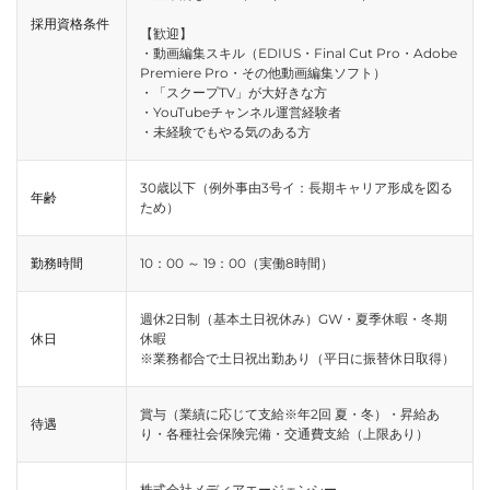
採用資格条件
【歓迎】
・動画編集スキル（EDIUS・Final Cut Pro・Adobe
Premiere Pro・その他動画編集ソフト）
・「スクープTV」が大好きな方
・YouTubeチャンネル運営経験者
・未経験でもやる気のある方
30歳以下（例外事由3号イ：長期キャリア形成を図る
年齢
ため）
勤務時間
10：00 ～ 19：00（実働8時間）
週休2日制（基本土日祝休み）GW・夏季休暇・冬期
休日
休暇
※業務都合で土日祝出勤あり（平日に振替休日取得）
賞与（業績に応じて支給※年2回 夏・冬）・昇給あ
待遇
り・各種社会保険完備・交通費支給（上限あり）
株式会社メディアエージェンシー