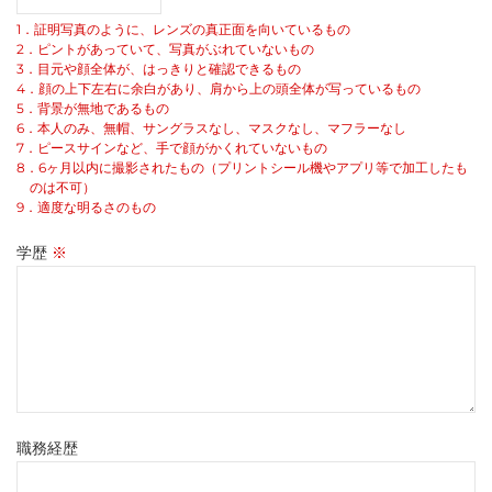
1．証明写真のように、レンズの真正面を向いているもの
2．ピントがあっていて、写真がぶれていないもの
3．目元や顔全体が、はっきりと確認できるもの
4．顔の上下左右に余白があり、肩から上の頭全体が写っているもの
5．背景が無地であるもの
6．本人のみ、無帽、サングラスなし、マスクなし、マフラーなし
7．ピースサインなど、手で顔がかくれていないもの
8．6ヶ月以内に撮影されたもの（プリントシール機やアプリ等で加工したも
のは不可）
9．適度な明るさのもの
学歴
※
職務経歴