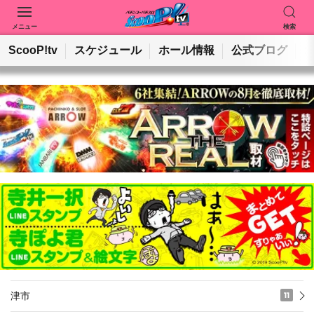
メニュー
検索
動画を検索
ホールを検索
ScooP!tv
スケジュール
ホール情報
公式ブログ
検索
津市
11