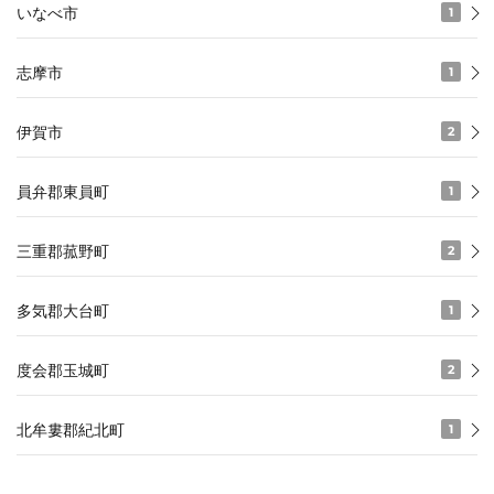
いなべ市
1
志摩市
1
伊賀市
2
員弁郡東員町
1
三重郡菰野町
2
多気郡大台町
1
度会郡玉城町
2
北牟婁郡紀北町
1