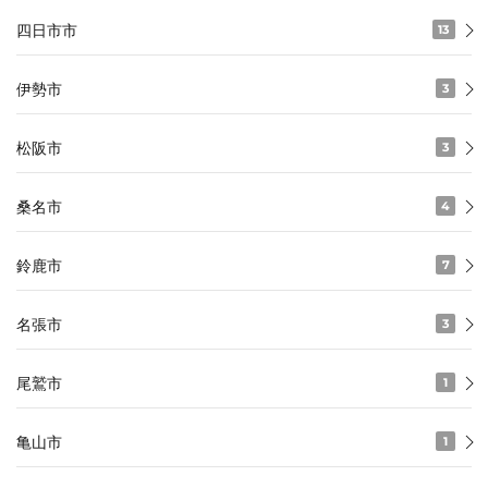
四日市市
13
伊勢市
3
松阪市
3
桑名市
4
鈴鹿市
7
名張市
3
尾鷲市
1
亀山市
1