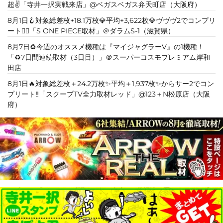
超✌️「寺井一択実戦来店」@ベガスベガス弁天町店（大阪府）
8月1日🪝対象総差枚+18.1万枚💎平均+3,622枚💎ヴヴヴ2でコンプリ
ート❤️‍🔥「S ONE PIECE取材」＠ダラムS-1（滋賀県）
8月7日♻️今週のオススメ機種は『マイジャグラーV』の1機種！
「♻️7日間連続取材（3日目）」＠スーパーコスモプレミアム岸和
田店
8月1日🔥対象総差枚＋24.2万枚✨平均＋1,937枚✨からサー2でコン
プリート‼️「スクープTV全力取材レッド」@123＋N松原店（大阪
府）