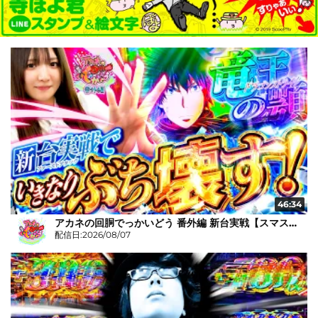
46:34
アカネの回胴でっかいどう 番外編 新台実戦【スマスロ とある魔術の禁書目録2】
配信日:2026/08/07