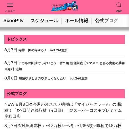
メニュー
検索
動画を検索
ホールを検索
ScooP!tv
スケジュール
ホール情報
公式ブログ
検索
トピックス
8月7日
寺井一択の寺やる！ vol.741追加
8月7日
アカネの回胴でっかいどう 番外編 新台実戦【スマスロ とある魔術の禁書
目録2】追加
8月6日
加藤やさしさのやさしくなりたい vol.246追加
公式ブログ
NEW
8月8日♻️今週のオススメ機種は『マイジャグラーV』の1機
種！「♻️7日間連続取材（4日目）」＠スーパーコスモプレミアム
岸和田店
8月7日📝対象総差枚：+4.3万枚✨平均：+1,356枚✨喰種で1.6万枚